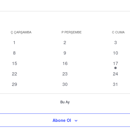
Ç
ÇARŞAMBA
P
PERŞEMBE
C
CUMA
0
0
0
1
2
3
etkinlikler
etkinlikler
etkinlik
0
0
0
8
9
10
etkinlikler
etkinlikler
etkinlikl
0
0
1
15
16
17
etkinlikler
etkinlikler
etkinlik
0
0
0
22
23
24
etkinlikler
etkinlikler
etkinlikl
0
0
0
29
30
31
etkinlikler
etkinlikler
etkinlikl
Bu Ay
Abone Ol