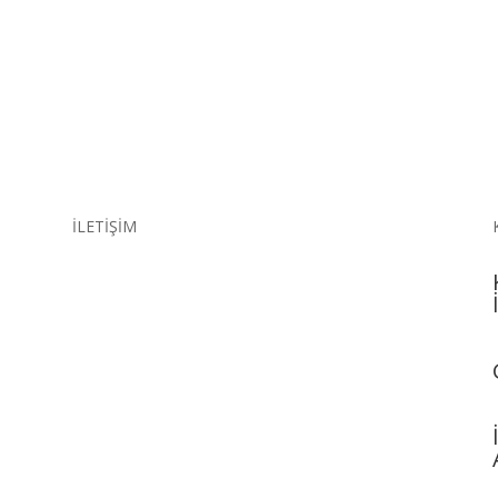
İLETİŞİM
Adres
Merkez: 1420 Sokak No.67 Kat 1 Kahramanlar/
İzmir: +90 (232) 463 00 36
Telefon & E-Posta
tusyad@tusyad.org