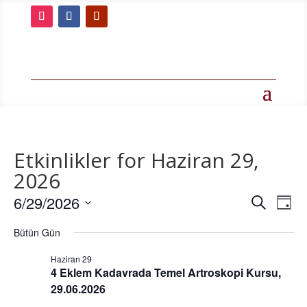
Etkinlikler for Haziran 29,
2026
Etkinlik
Etk
6/29/2026
Ara
Gün
gö
arama
Tarih
ge
ve
Bütün Gün
seç.
görünü
Haziran 29
gezin
4 Eklem Kadavrada Temel Artroskopi Kursu,
29.06.2026