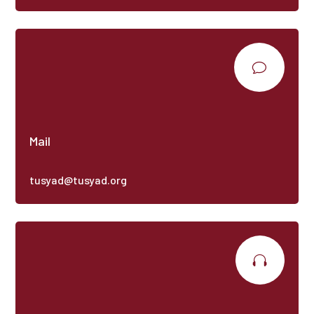
v
Mail
tusyad@tusyad.org
