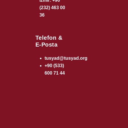
İzmir: +90
(232) 463 00
36
Telefon &
E-Posta
tusyad@tusyad.org
+90 (533)
600 71 44