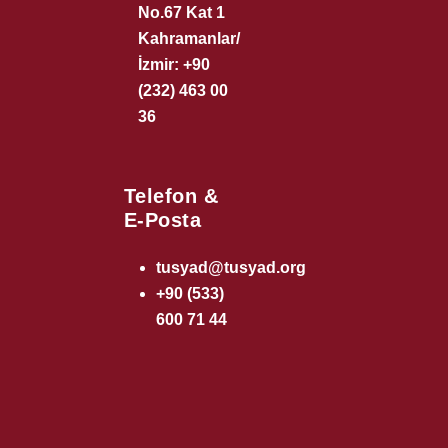
No.67 Kat 1
Kahramanlar/
İzmir: +90
(232) 463 00
36
Telefon &
E-Posta
tusyad@tusyad.org
+90 (533)
600 71 44