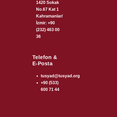
1420 Sokak
No.67 Kat 1
Kahramanlar/
İzmir: +90
(232) 463 00
36
Telefon &
E-Posta
tusyad@tusyad.org
+90 (533)
600 71 44