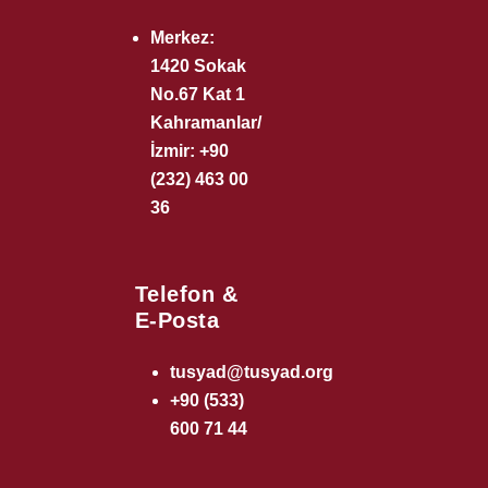
Merkez:
1420 Sokak
No.67 Kat 1
Kahramanlar/
İzmir: +90
(232) 463 00
36
Telefon &
E-Posta
tusyad@tusyad.org
+90 (533)
600 71 44