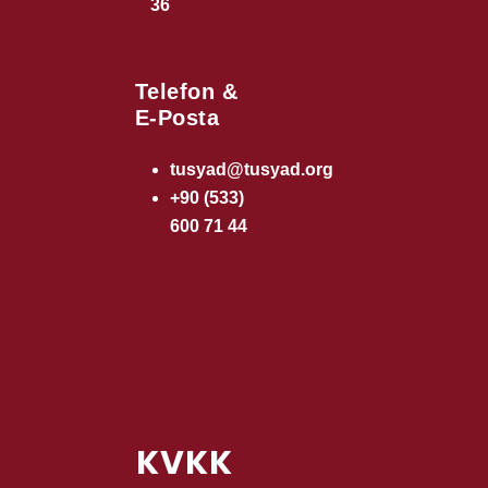
36
Telefon &
E-Posta
tusyad@tusyad.org
+90 (533)
600 71 44
KVKK