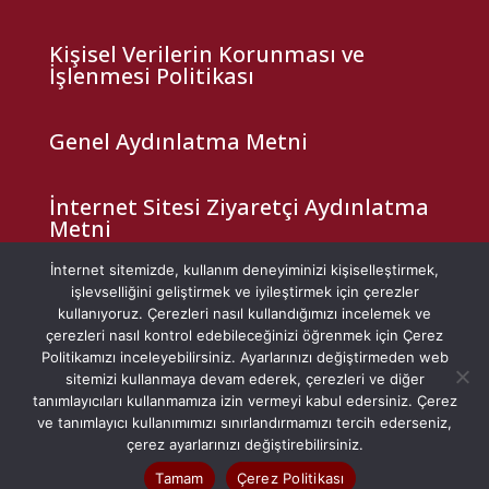
Kişisel Verilerin Korunması ve
İşlenmesi Politikası
Genel Aydınlatma Metni
İnternet Sitesi Ziyaretçi Aydınlatma
Metni
İnternet sitemizde, kullanım deneyiminizi kişiselleştirmek,
Çerez Politikası
işlevselliğini geliştirmek ve iyileştirmek için çerezler
kullanıyoruz. Çerezleri nasıl kullandığımızı incelemek ve
çerezleri nasıl kontrol edebileceğinizi öğrenmek için Çerez
Veri Sahibi Başvuru Formu
Politikamızı inceleyebilirsiniz. Ayarlarınızı değiştirmeden web
sitemizi kullanmaya devam ederek, çerezleri ve diğer
tanımlayıcıları kullanmamıza izin vermeyi kabul edersiniz. Çerez
ve tanımlayıcı kullanımımızı sınırlandırmamızı tercih ederseniz,
çerez ayarlarınızı değiştirebilirsiniz.
Web Tasarım –
Zeyn Prodüksiyon
Tamam
Çerez Politikası