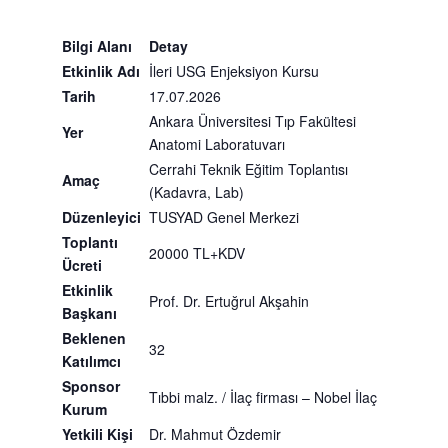
Bilgi Alanı
Detay
Etkinlik Adı
İleri USG Enjeksiyon Kursu
Tarih
17.07.2026
Ankara Üniversitesi Tıp Fakültesi
Yer
Anatomi Laboratuvarı
Cerrahi Teknik Eğitim Toplantısı
Amaç
(Kadavra, Lab)
Düzenleyici
TUSYAD Genel Merkezi
Toplantı
20000 TL+KDV
Ücreti
Etkinlik
Prof. Dr. Ertuğrul Akşahin
Başkanı
Beklenen
32
Katılımcı
Sponsor
Tıbbi malz. / İlaç firması
– Nobel İlaç
Kurum
Yetkili Kişi
Dr. Mahmut Özdemir