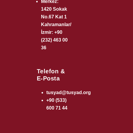
Merkez:
1420 Sokak
No.67 Kat 1
Kahramanlar/
İzmir: +90
(232) 463 00
36
Telefon &
E-Posta
tusyad@tusyad.org
+90 (533)
600 71 44