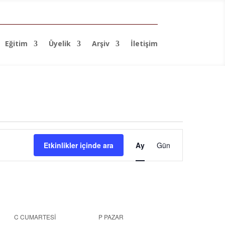
Eğitim
Üyelik
Arşiv
İletişim
Etkinlik
görünümlerd
Etkinlikler içinde ara
Ay
Gün
gezinme
C
CUMARTESI
P
PAZAR