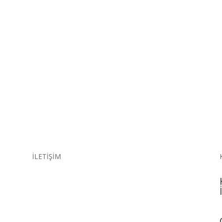
İLETİŞİM
Adres
Merkez: 1420 Sokak No.67 Kat 1 Kahramanlar/
İzmir: +90 (232) 463 00 36