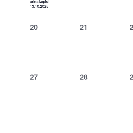
artroskopisi –
13.10.2025
0
0
20
21
etkinlik,
etkinlik,
e
0
0
27
28
etkinlik,
etkinlik,
e