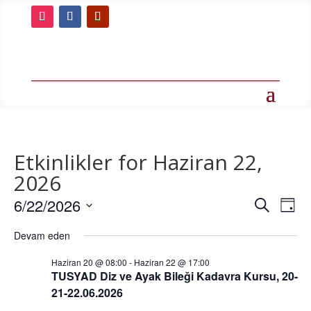
Etkinlikler for Haziran 22,
2026
Etkinlik
Etk
6/22/2026
Ara
Gün
gö
arama
Tarih
ge
ve
Devam eden
seç.
görünü
Haziran 20 @ 08:00
-
Haziran 22 @ 17:00
gezin
TUSYAD Diz ve Ayak Bileği Kadavra Kursu, 20-
21-22.06.2026