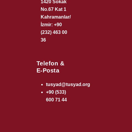
1420 Sokak
No.67 Kat 1
Kahramanlar/
İzmir: +90
(232) 463 00
36
Telefon &
E-Posta
tusyad@tusyad.org
+90 (533)
600 71 44