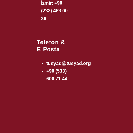
İzmir: +90
(232) 463 00
36
Telefon &
E-Posta
tusyad@tusyad.org
+90 (533)
600 71 44