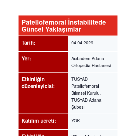
Patellofemoral İnstabilitede
Güncel Yaklaşımlar
Tarih:
04.04.2026
Yer:
Acıbadem Adana
Ortopedia Hastanesi
Etkinliğin
TUSYAD
düzenleyicisi:
Patellofemoral
Bilimsel Kurulu,
TUSYAD Adana
Şubesi
Katılım ücreti:
YOK