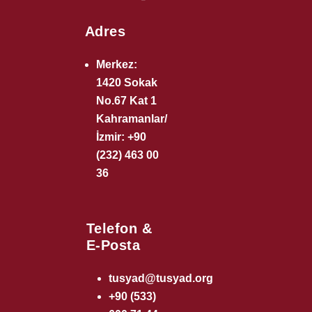
Adres
Merkez:
1420 Sokak
No.67 Kat 1
Kahramanlar/
İzmir: +90
(232) 463 00
36
Telefon &
E-Posta
tusyad@tusyad.org
+90 (533)