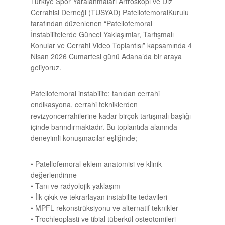
Türkiye Spor Yaralanmaları
Artroskopi
ve Diz
Cerrahisi Derneği (TUSYAD)
Patellofemoral
Kurulu
tarafından düzenlenen
“
Patellofemoral
İnstabilitelerde
Güncel Yaklaşımlar, Tartışmalı
Konular ve Cerrahi Video Toplantısı”
kapsamında 4
Nisan 2026 Cumartesi günü Adana’da bir araya
geliyoruz.
Patellofemoral
instabilite; tanıdan cerrahi
endikasyona
, cerrahi tekniklerden
revizyon
cerrahilerine kadar birçok tartışmalı başlığı
içinde barındırmaktadır. Bu toplantıda alanında
deneyimli konuşmacılar eşliğinde;
•
Patellofemoral
eklem anatomisi ve klinik
değerlendirme
• Tanı ve radyolojik yaklaşım
• İlk çıkık ve tekrarlayan instabilite tedavileri
• MPFL
rekonstrüksiyonu
ve alternatif teknikler
•
Trochleoplasti
ve tibial
tüberkül
osteotomileri