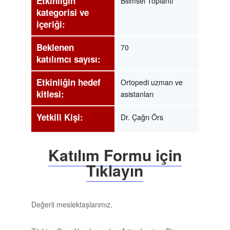
Etkinliğin
Bilimsel Toplantı
kategorisi ve
içeriği:
Beklenen
70
katılımcı sayısı:
Etkinliğin hedef
Ortopedi uzman ve
kitlesi:
asistanları
Yetkili Kişi:
Dr. Çağrı Örs
Katılım Formu için
Tıklayın
Değerli meslektaşlarımız,