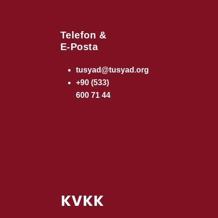
Telefon &
E-Posta
tusyad@tusyad.org
+90 (533)
600 71 44
KVKK