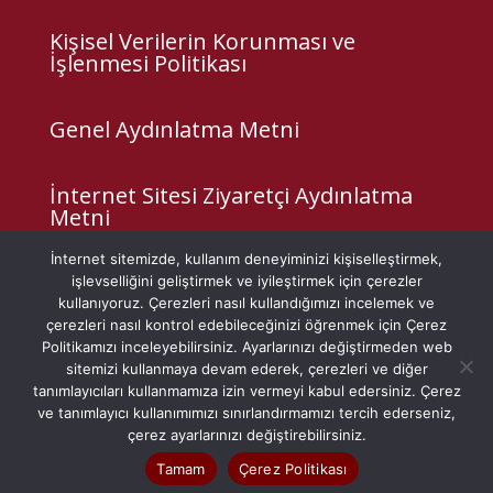
Kişisel Verilerin Korunması ve
İşlenmesi Politikası
Genel Aydınlatma Metni
İnternet Sitesi Ziyaretçi Aydınlatma
Metni
İnternet sitemizde, kullanım deneyiminizi kişiselleştirmek,
Çerez Politikası
işlevselliğini geliştirmek ve iyileştirmek için çerezler
kullanıyoruz. Çerezleri nasıl kullandığımızı incelemek ve
çerezleri nasıl kontrol edebileceğinizi öğrenmek için Çerez
Veri Sahibi Başvuru Formu
Politikamızı inceleyebilirsiniz. Ayarlarınızı değiştirmeden web
sitemizi kullanmaya devam ederek, çerezleri ve diğer
tanımlayıcıları kullanmamıza izin vermeyi kabul edersiniz. Çerez
ve tanımlayıcı kullanımımızı sınırlandırmamızı tercih ederseniz,
çerez ayarlarınızı değiştirebilirsiniz.
Web Tasarım –
Zeyn Prodüksiyon
Tamam
Çerez Politikası