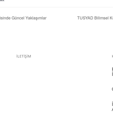
sinde Güncel Yaklaşımlar
TUSYAD Bilimsel Ku
İLETİŞİM
Adres
Merkez: 1420 Sokak No.67 Kat 1 Kahramanlar/
İzmir: +90 (232) 463 00 36
Telefon & E-Posta