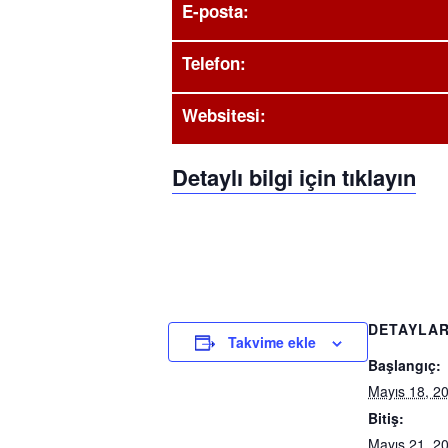
E-posta:
Telefon:
Websitesi:
Detaylı bilgi için tıklayın
DETAYLA
Takvime ekle
Başlangıç:
Mayıs 18, 2
Bitiş:
Mayıs 21, 2