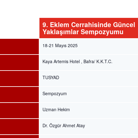
9. Eklem Cerrahisinde Güncel
Yaklaşımlar Sempozyumu
18-21 Mayıs 2025
Kaya Artemis Hotel , Bafra/ K.K.T.C.
TUSYAD
Sempozyum
Uzman Hekim
Dr. Özgür Ahmet Atay