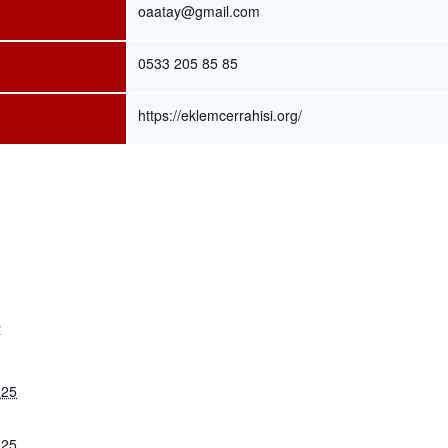
oaatay@gmail.com
0533 205 85 85
https://eklemcerrahisi.org/
R
025
025